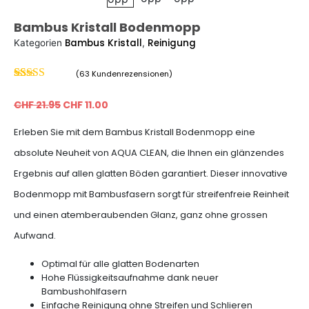
Bambus Kristall Bodenmopp
Bambus Kristall
Reinigung
Kategorien
,
(
63
Kundenrezensionen)
Bewertet mit
63
4.92
von 5,
CHF
21.95
CHF
11.00
basierend auf
Kundenbewertungen
Erleben Sie mit dem Bambus Kristall Bodenmopp eine
absolute Neuheit von AQUA CLEAN, die Ihnen ein glänzendes
Ergebnis auf allen glatten Böden garantiert. Dieser innovative
Bodenmopp mit Bambusfasern sorgt für streifenfreie Reinheit
und einen atemberaubenden Glanz, ganz ohne grossen
Aufwand.
Optimal für alle glatten Bodenarten
Hohe Flüssigkeitsaufnahme dank neuer
Bambushohlfasern
Einfache Reinigung ohne Streifen und Schlieren