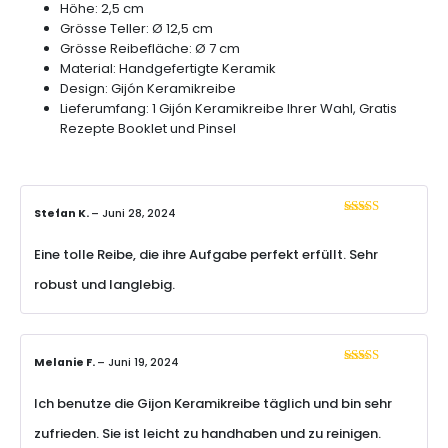
Höhe: 2,5 cm
Grösse Teller: Ø 12,5 cm
Grösse Reibefläche: Ø 7 cm
Material: Handgefertigte Keramik
Design: Gijón Keramikreibe
Lieferumfang: 1 Gijón Keramikreibe Ihrer Wahl, Gratis
Rezepte Booklet und Pinsel
Stefan K.
–
Juni 28, 2024
Bewertet mit
5
von 5
Eine tolle Reibe, die ihre Aufgabe perfekt erfüllt. Sehr
robust und langlebig.
Melanie F.
–
Juni 19, 2024
Bewertet
mit
4
von
5
Ich benutze die Gijon Keramikreibe täglich und bin sehr
zufrieden. Sie ist leicht zu handhaben und zu reinigen.