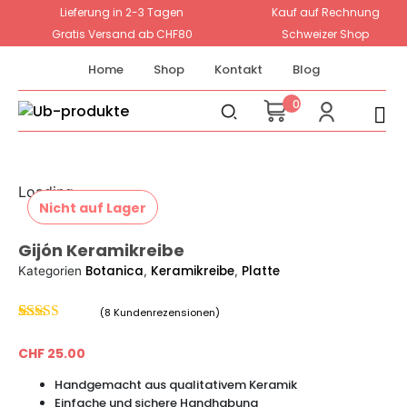
Lieferung in 2-3 Tagen
Kauf auf Rechnung
Gratis Versand ab CHF80
Schweizer Shop
Home
Shop
Kontakt
Blog
0
Loading...
Nicht auf Lager
Gijón Keramikreibe
Botanica
Keramikreibe
Platte
Kategorien
,
,
(
8
Kundenrezensionen)
Bewertet
8
mit
4.63
von
CHF
25.00
5, basierend
auf
Handgemacht aus qualitativem Keramik
Kundenbewertungen
Einfache und sichere Handhabung