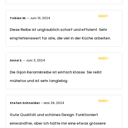
Tobias W.
–
Juni 10, 2024
Bewertet mit
5
von 5
Diese Reibe ist unglaublich scharf und effizient. Sehr
empfehlenswert für alle, die viel in der Küche arbeiten.
Anna S.
–
Juni 3, 2024
Bewertet mit
5
von 5
Die Gijon Keramikreibe ist einfach klasse. Sie reibt
mühelos und ist sehr langlebig.
Stefan Schneider
–
Mai 26, 2024
Bewertet
mit
4
von
5
Gute Qualität und schönes Design. Funktioniert
einwandfrei, aber ich hätte mir eine etwas grössere