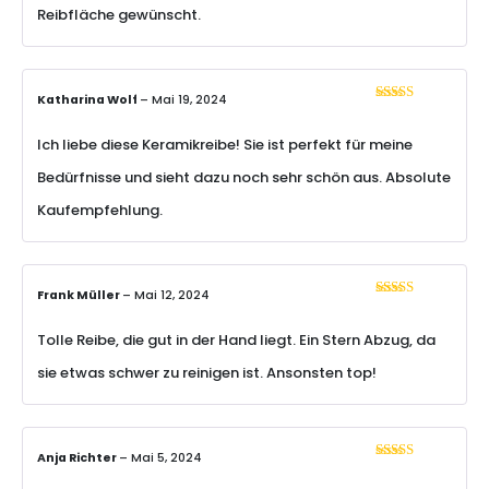
Reibfläche gewünscht.
Katharina Wolf
–
Mai 19, 2024
Bewertet mit
5
von 5
Ich liebe diese Keramikreibe! Sie ist perfekt für meine
Bedürfnisse und sieht dazu noch sehr schön aus. Absolute
Kaufempfehlung.
Frank Müller
–
Mai 12, 2024
Bewertet
mit
4
von
5
Tolle Reibe, die gut in der Hand liegt. Ein Stern Abzug, da
sie etwas schwer zu reinigen ist. Ansonsten top!
Anja Richter
–
Mai 5, 2024
Bewertet mit
5
von 5