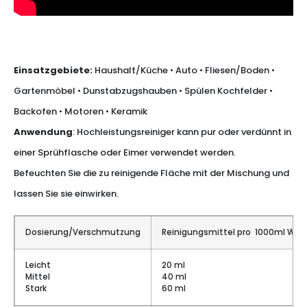
Einsatzgebiete:
Haushalt/Küche • Auto • Fliesen/Boden •
Gartenmöbel • Dunstabzugshauben • Spülen Kochfelder •
Backofen • Motoren • Keramik
Anwendung
: Hochleistungsreiniger kann pur oder verdünnt in
einer Sprühflasche oder Eimer verwendet werden.
Befeuchten Sie die zu reinigende Fläche mit der Mischung und
lassen Sie sie einwirken.
Dosierung/Verschmutzung
Reinigungsmittel pro 1000ml Was
Leicht
20 ml
Mittel
40 ml
Stark
60 ml