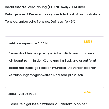
Inhaltsstoffe: Verordnung (EG) Nr. 648/2004 über
Detergenzien / Kennzeichnung der Inhaltsstoffe amphotere
Tenside, anionische Tenside, Duftstoffe <5%
Sabine
–
September 7, 2024
Bewertet mit
5
von 5
Dieser Hochleistungsreiniger ist wirklich beeindruckend!
Ich benutze ihn in der Küche und im Bad, und er entfernt
selbst hartnäckige Flecken mühelos. Die verschiedenen
Verdünnungsmöglichkeiten sind sehr praktisch
Anna
–
Juli 29, 2024
Bewertet mit
5
von 5
Dieser Reiniger ist ein wahres Multitalent! Von der