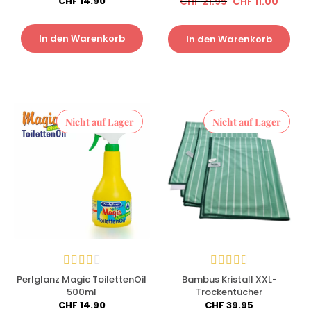
CHF
14.90
CHF
21.95
CHF
11.00
In den Warenkorb
In den Warenkorb
Nicht auf Lager
Nicht auf Lager
Perlglanz Magic ToilettenOil
Bambus Kristall XXL-
500ml
Trockentücher
CHF
14.90
CHF
39.95