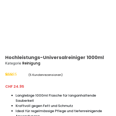
Hochleistungs-Universalreiniger 1000ml
Reinigung
Kategorie
(
5
Kundenrezensionen)
Bewertet mit
5
5.00
von 5,
CHF
24.95
basierend auf
Kundenbewertungen
Langlebige 1000ml Flasche für langanhaltende
Sauberkeit
Kraftvoll gegen Fett und Schmutz
Ideal für regelmässige Pflege und tiefenreinigende