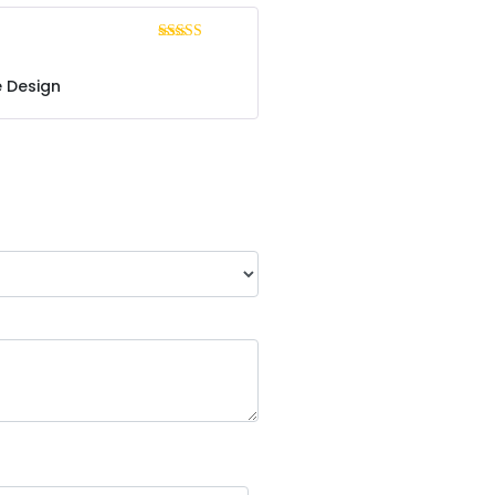
Bewertet mit
5
von 5
e Design