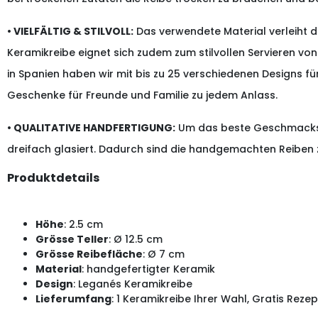
• VIELFÄLTIG & STILVOLL:
Das verwendete Material verleiht 
Keramikreibe eignet sich zudem zum stilvollen Servieren v
in Spanien haben wir mit bis zu 25 verschiedenen Designs 
Geschenke für Freunde und Familie zu jedem Anlass.
• QUALITATIVE HANDFERTIGUNG:
Um das beste Geschmackserl
dreifach glasiert. Dadurch sind die handgemachten Reiben
Produktdetails
Höhe
: 2.5 cm
Grösse Teller
: Ø 12.5 cm
Grösse Reibefläche
: Ø 7 cm
Material
: handgefertigter Keramik
Design
: Leganés Keramikreibe
Lieferumfang
: 1 Keramikreibe Ihrer Wahl, Gratis Reze