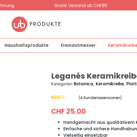
chnung
Gratis Versand ab CHF80
Haushaltsprodukte
Damastmesser
Keramikreib
Leganés Keramikreib
Botanica
Keramikreibe
Platt
Kategorien
,
,
(
4
Kundenrezensionen)
Bewertet mit
4
4.75
CHF
von 5,
25.00
basierend
auf
Handgemacht aus qualitativem 
Kundenbewertungen
Einfache und sichere Handhabu
Vielseitig einsetzbar