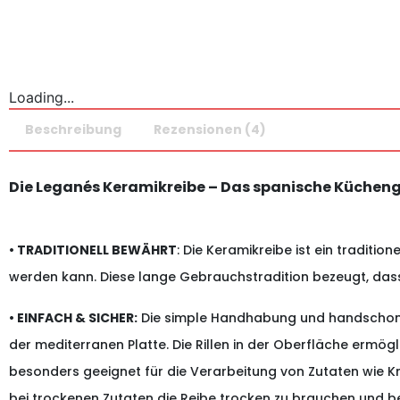
Loading...
Beschreibung
Rezensionen (4)
Die Leganés Keramikreibe – Das spanische Küchenge
• TRADITIONELL BEWÄHRT
: Die Keramikreibe ist ein traditi
werden kann. Diese lange Gebrauchstradition bezeugt, dass
• EINFACH & SICHER:
Die simple Handhabung und handschonen
der mediterranen Platte. Die Rillen in der Oberfläche ermög
besonders geeignet für die Verarbeitung von Zutaten wie K
bei trockenen Zutaten die Reibe trocken zu brauchen und b