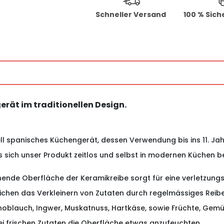
Schneller Versand
100 % Sich
rät im traditionellen Design.
onell spanisches Küchengerät, dessen Verwendung bis ins 11. J
 sich unser Produkt zeitlos und selbst in modernen Küchen b
de Oberfläche der Keramikreibe sorgt für eine verletzung
lichen das Verkleinern von Zutaten durch regelmässiges Reibe
noblauch, Ingwer, Muskatnuss, Hartkäse, sowie Früchte, Gem
ei frischen Zutaten die Oberfläche etwas anzufeuchten.