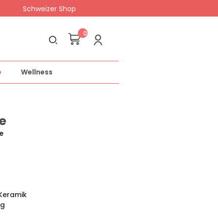
Schweizer Shop
0
e
Wellness
e
e
Keramik
ng