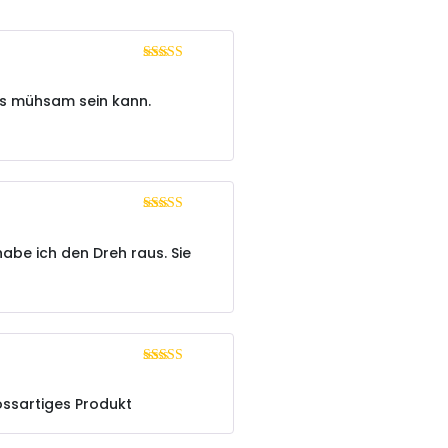
Bewertet mit
5
von 5
was mühsam sein kann.
Bewertet mit
5
von 5
be ich den Dreh raus. Sie
Bewertet
mit
4
von
rossartiges Produkt
5